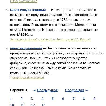
Словарь синонимов
Шелк искусственный
— Несмотря на то, что мысль о
29
возможности получения искусственных шелкоподобных
волокон была высказана еще в 1734 г. знаменитым
энтомологом Реомюром в его сочинения Mémoire pour
servir à l histoire des insectes , тем не менее практически
этот&#8230; …
Энциклопедический словарь Ф.А. Брокгауза и И.А. Ефрона
шелк натуральный
— Текстильная комплексная нить,
30
продукт выделения желез гусениц шелкопрядов. Состоит из
двух элементарных нитей из белкового вещества
фиброина, склеенных между собой белковым веществом
серицином. Из шелка – сырца кручением получают
крученный шелк,&#8230; …
Текстильный глоссарий
Страницы
←
Предыдущая
Следующая
→
1
2
3
4
5
6
7
8
9
10
11
12
13