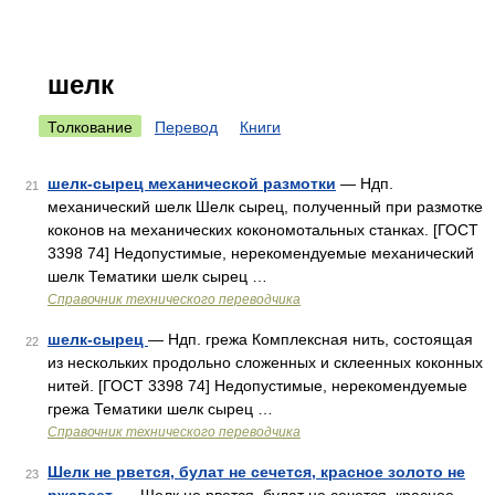
шелк
Толкование
Перевод
Книги
шелк-сырец механической размотки
— Ндп.
21
механический шелк Шелк сырец, полученный при размотке
коконов на механических кокономотальных станках. [ГОСТ
3398 74] Недопустимые, нерекомендуемые механический
шелк Тематики шелк сырец …
Справочник технического переводчика
шелк-сырец
— Ндп. грежа Комплексная нить, состоящая
22
из нескольких продольно сложенных и склеенных коконных
нитей. [ГОСТ 3398 74] Недопустимые, нерекомендуемые
грежа Тематики шелк сырец …
Справочник технического переводчика
Шелк не рвется, булат не сечется, красное золото не
23